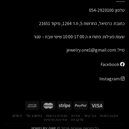
טלפון:
054-2920100
כתובת: כרמיאל, החרושת 5, ת.ד 1264, מיקוד 21651
שעות פעילות: פתוח א-ה 10:00-17:00 שישי שבת – סגור
מייל:
jewelry.one1@gmail.com
Facebook
Instagram
תקנון החנות
צור קשר
אודות
הצהרת נגישות
החשבון שלי
תשלום
סל קניות
מדיניות פרטיות
כל הזכויות שמורות 2026 ©
JEWELRY ONE