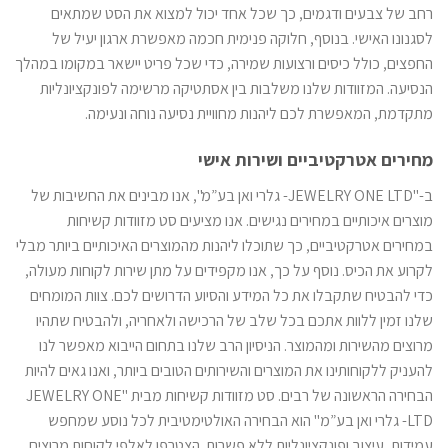
רחב של צבעים ודגמים, כך שכל אחד יכול למצוא את הסט שמתאים
לסגנונו האישי. בנוסף, חלוקה פנימית חכמה מאפשרת ארגון יעיל של
החפצים, כולל כיסים ורצועות שמירה, כדי שכל פריט יישאר במקומו במהלך
הנסיעה. המזוודות שלנו משלבות בין אסתטיקה מרשימה לפונקציונליות
מתקדמת, המאפשרת לכם ליהנות מחוויית נסיעה נוחה ונעימה.
מחירים אטרקטיביים ושירות אישי
ב-"JEWELRY ONE LTD- גלרי ואן בע”מ", אנו מבינים את החשיבות של
מוצרים איכותיים במחירים נגישים. אנו מציעים סט מזוודות קשיחות
במחירים אטרקטיביים, כך שתוכלו ליהנות מהמוצרים האיכותיים ביותר מבלי
לקרוע את הכיס. נוסף על כך, אנו מקפידים על מתן שירות לקוחות מעולה,
כדי להבטיח שתקבלו את כל המידע והסיוע הדרושים לכם. צוות המומחים
שלנו זמין ללוות אתכם בכל שלב של הרכישה ולאחריה, ולהבטיח שתהיו
מרוצים מהשירות ומהמוצר. הניסיון הרב שלנו בתחום הייבוא מאפשר לנו
להעניק ללקוחותינו את המוצרים והשירותים הטובים ביותר, ואנו גאים להיות
הבחירה הראשונה של רבים. סט מזוודות קשיחות מבית "JEWELRY ONE
LTD- גלרי ואן בע”מ" הוא הבחירה האולטימטיבית לכל נוסע שמחפש
עמידות, עיצוב ופונקציונליות ללא פשרות. הצטרפו לאלפי לקוחות מרוצים