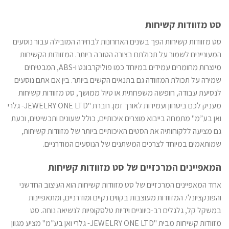
סט מזוודות קשיחות
סט מזוודות קשיחות הפך בשנים האחרונות לבחירה המובילה עבור נוסעים
המעוניינים לשמור על תכולתם בצורה הטובה ביותר. המזוודות הקשיחות
מיוצרות מחומרים עמידים במיוחד כמו פוליקרבונט ו-ABS, המבטיחים
שמירה על תכולת המזוודה גם בתנאים הקשים ביותר. בין אם אתם נוסעים
לנסיעת עבודה, חופשה משפחתית או טיול ממושך, סט מזוודות קשיחות
מעניק לכם ביטחון ועמידות לאורך זמן. חברת "JEWELRY ONE LTD- גלרי
ואן בע”מ" מתמחה בייבוא מוצרים איכותיים, כולל שעונים ותכשיטים, וכעת
גם מציעה ללקוחותיה את הסטים האיכותיים ביותר של מזוודות קשיחות,
שמותאמים במיוחד לצרכים המשתנים של הנוסעים המודרניים.
המאפיינים המרכזיים של סט מזוודות קשיחות
אחד המאפיינים המרכזיים של סט מזוודות קשיחות הוא העיצוב החדשני
והפונקציונלי. המזוודות מעוצבות בקווים נקיים ומודרניים, ומתאפיינות
במשקל קל, גלגלים רב-כיווניים וידיות טלסקופיות לנשיאה נוחה. סט
מזוודות קשיחות מבית "JEWELRY ONE LTD- גלרי ואן בע”מ" מציע מגוון