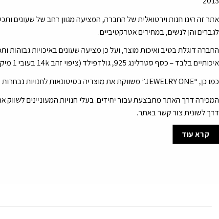
2013
אתר זה הינו חנות וירטואלית של החברה, המציעה מגוון רחב של שעונים ותכש
לגברים והן לנשים, במחירים אטרקטיביים.
החברה דוגלת בטיב ואיכות מוצר, ועל כן מציעה שעונים באיכויות גבוהות ות
איכותיים בלבד – כסף סטרלינג 925, גולדפילד (ציפוי זהב 14k בעובי 1 מיקרון) ופלדת אל חלד.
כמו כן, “JEWELRY ONE” משווקת את מוצריה בסיטונאות לחנויות נבחרות ברחבי הארץ.
המכירה דרך האתר מתבצעת עבור יחידים. בעלי חנויות המעוניינים לשווק את
דרך לשונית צור קשר באתר.
קרא עוד