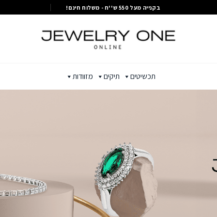
בקנייה מעל 550 ש''ח - משלוח חינם!
תכשיטים
תיקים
מזוודות