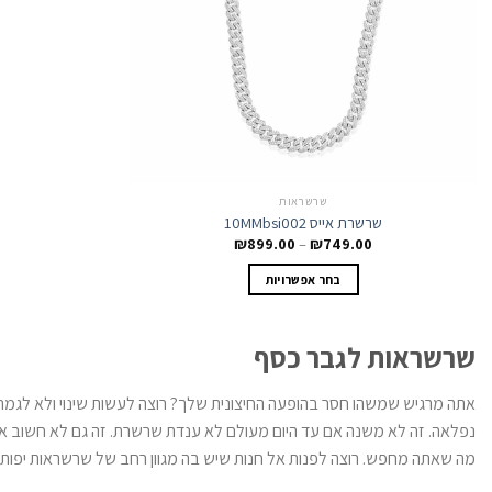
שרשראות
שרשרת אייס 10MMbsi002
טווח
₪
899.00
–
₪
749.00
מחירים:
למוצר
בחר אפשרויות
זה
עד
יש
מספר
שרשראות לגבר כסף
סוגים.
ניתן
אתה מרגיש שמשהו חסר בהופעה החיצונית שלך? רוצה לעשות שינוי ולא לגמרי 
לבחור
נפלאה. זה לא משנה אם עד היום מעולם לא ענדת שרשרת. זה גם לא חשוב אם 
את
מה שאתה מחפש. רוצה לפנות אל חנות שיש בה מגוון רחב של שרשראות יפות לגברים? כנס לאתר של חברת JEWELRY ONE LTD ותר
האפשרויות
בעמוד