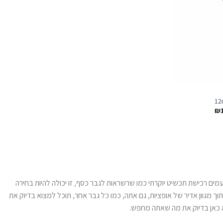
טווח
₪
מחירים:
וצר
עד
ספר
גים.
תן
ים רכישת תכשיט יוקרתי כמו שרשראות לגבר כסף, זו יכולה להיות בחירה
חור
מגוון אדיר של אופציות, גם אתה, כמו כל גבר אחר, תוכל למצוא בדיוק את
ת
פשרויות
מוד