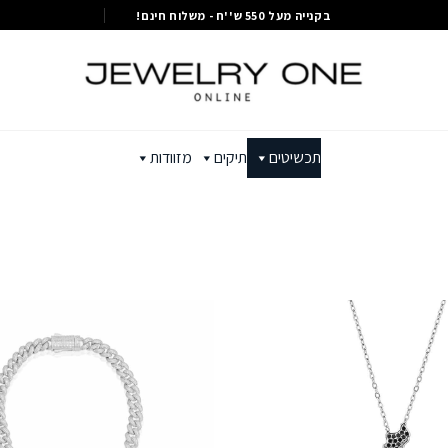
בקנייה מעל 550 ש''ח - משלוח חינם!
תכשיטים
תיקים
מזוודות