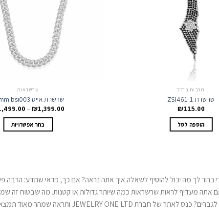
חרבות ברזל
שרשראות
שרשרת ZSI461-1
שרשרת אייס 12mm bsi003
1,499.00
–
₪
1,399.00
₪
115.00
למ
הוספה לסל
בחר אפשרויות
זה
יש
מ
סו
ני
ברור לך מה יכול להוסיף לשאלה איך אתה נראה? אם כך, כדאי שתדע: הרבה פעמ
לב
אתה מעדיף לראות שרשראות כמה שיותר גדולות או קטנות. מה שבטוח זה שמתוך 
א
אה שמהר מאוד תמצא כאן בדיוק את מה שאתה מחפש.
הא
בע