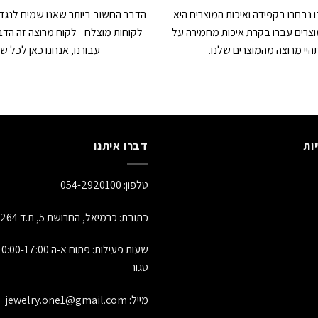
 נבחרו בקפידה ואיכות המוצרים היא
הדבר החשוב ביותר שאנו שמים לנגד ע
צרים עברו בקרת איכות מחמירה על
לקוחות מוצלח - לקוח מרוצה זה הדב
יי מרוצה מהמוצרים שלנו.
עבורנו, אנחנו כאן לכל ש
ות
דברו איתנו
טלפון:
054-2920100
כתובת: כרמיאל, החרושת 5, ת.ד 1264, מיקוד 21651
סגור
מייל:
jewelry.one1@gmail.com