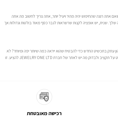
וצר
אתה רוצה שהחיפוש יהיה מהיר ויעיל יותר, אתה צריך לחשוב מה אתה
 שלך. שנית, יש אופציה לקנות שרשראות לגבר כסף מאוד בולטות וגדולות אך
ון עתק בתכשיט החדש כדי להבטיח שהוא ייראה כמה שיותר יפה ומיוחד? לא
בטוח. והאם צריך לצאת מהבית ולעבור בין כמה חנויות של תכשיטים כדי לבחור את השרשרת המושלמת? גם כאן התשובה היא לא. מה שבאמת צריך, זה להחליט על תקציב ולבדוק מה יש לאתר של חברת JEWELRY ONE LTD להציע. זו
רכישה מאובטחת