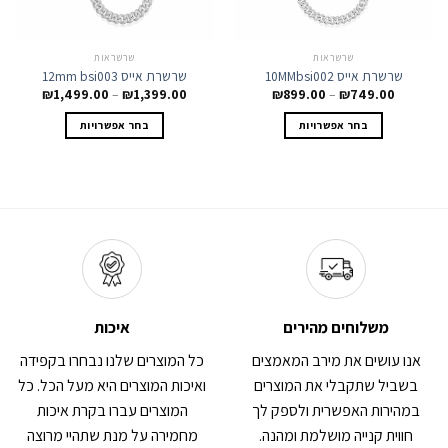
שרשראות
שרשראות
שרשרת אייס 10MMbsi002
שרשרת אייס 12mm bsi003
טווח
טווח
₪
1,499.00
–
₪
1,399.00
₪
899.00
–
₪
749.00
מחירים:
מחירים:
למוצר
למוצר
בחר אפשרויות
בחר אפשרויות
זה
זה
עד
עד
יש
יש
מספר
מספר
סוגים.
סוגים.
ניתן
ניתן
לבחור
לבחור
את
את
האפשרויות
האפשרויות
בעמוד
בעמוד
המוצר
המוצר
משלוחים מהירים
איכות
אנו עושים את מירב המאמצים
כל המוצרים שלנו נבחרו בקפידה
בשביל שתקבלי את המוצרים
ואיכות המוצרים היא מעל הכל. כל
במהירות האפשרית ולספק לך
המוצרים עברו בקרת איכות
חווית קנייה מושלמת ומהנה.
מחמירה על מנת שתהיי מרוצה