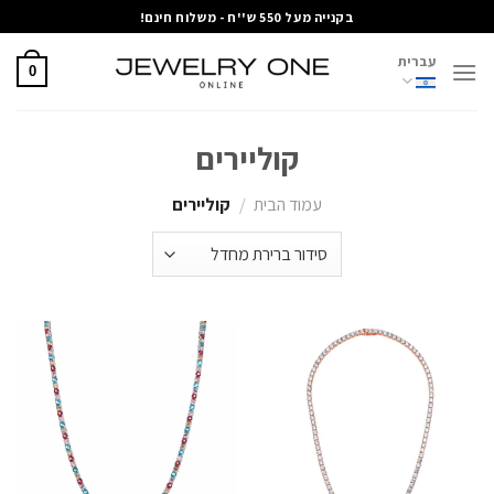
Ski
בקנייה מעל 550 ש''ח - משלוח חינם!
t
עברית
conten
0
קוליירים
עמוד הבית
/
קוליירים