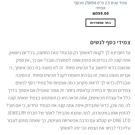
צמיד טניס 2.5 מ"מ ZSI056 מכסף
אמיתי
₪
399.00
למוצר
בחר אפשרויות
זה
יש
מספר
צמידי כסף לנשים
סוגים.
ניתן
עד היום יצא לך לקנות לאשתך רק טבעת? מאז החתונה, בכל יום נישואין,
לבחור
אתה קונה לה בגדים או מזמין אותה למסעדה טובה? אם כך, אין ספק
את
שהשנה כדאי לחשוב על תכשיט מיוחד. זה לא משנה בת כמה אשתך, כי
האפשרויות
אם יש משהו בטוח, זה גם היא תשמח לקבל תכשיט ומיוחד. זו הסיבה
בעמוד
המוצר
שבגללה כדאי לך לראות מקרוב כמה אופציות של צמידי כסף לנשים.
צמידים מכסף זו בחירה קלאסית ביותר. זה אומר שאפילו אם אשתך בדרך
כלל אל עונדת תכשיטים, אתה תראה היא כן תשתמש בצמיד שאתה קונה
לה. מה שכן, כדאי שתבדוק איפה אתה קונה את הצמיד החדש, כי אם תוכל
להזמין אותו באינטרנט, למה שתצא מהבית? לאתר של חברת JEWELRY
ONE LTD יש קטלוג עם הרבה אפשרויות מעיינות, כך שאתה מוזמן לעבור
עליו כדי לבחור את הצמיג הכי יפה לאשתך.