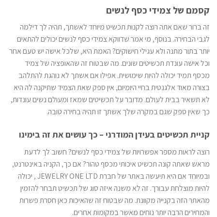
קסמם של צמידי כסף לנשים
זה ברור שאם אתה רוצה לקנות תכשיט מיוחד לאשתך, תהיה לך דילמה
לגבי הבחירה. בנוסף, מי אמר שדווקא צמידי כסף לנשים יכולים להתאים
יותר בתור מתנה ולא עגילי חישוקים? האמת היא, שלכל אישה יש טעם אחר
וכל אישה עונדת תכשיטים שונים. מה שבטוח זה שהאופציה של צמיד
מכסף תמיד יכולה להיות שימושית. אפילו אם אשתך לא נוהגת להתלהב
בצורה מאוד אלגנטית בחיי היומיום, אין ספק שאת הצמיד שתיקנה לה היא
לא תשאיר בבית לעולם. מדובר על תכשיטים שמאז ומעולם נשים עונדות,
כך שאין ספק שגם במקרה שלך אשתך זו תהיה בחירה טובה.
קניית תכשיטים בעידן המודרני – כך עושים את זה בימינו
רוצה לראות מספר אפשרויות של צמידי כסף לנשים? חשוב לך לדעת
מראש שאתה קונה תכשיט איכותי מכסף טהור? אם כך, הקניה באינטרנט,
ובמיוחד אם היא תיעשה באתר של חברת JEWELRY ONE LTD , יכולה
להיות מוצלחת עבורך. זה לא משנה איזה סוג של תכשיט תבחר להזמין
מהאתר הזה בקנייה מקוונת. מה שבטוח זה שהאיכות כאן חסרת פשרות
והמחירים הרבה יותר נוחים מאשר במקומות אחרים.