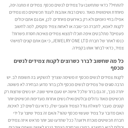
להתחיל? כדאי שתחשבו על צמידים לנשים מכסף. צמידים זו מתנה יפה,
מיוחדת ושימושית מאוד. נשים רבות אוהבות לענוד תכשיטים כמו צמידים
אפילו בחיי היומיום ולא רק באירועים מיוחדים. לכן, אם גם אתם יכולים
לקנות לאמא, לחברה הכי טובה או לאחות צמיד מקסים, למה לחשוב
פעמיים? מתלבטים איפה תוכלו למצוא צמידים מאיכות חסרת פשרות?
כנסו לאתר של חברת JEWELRY ONE LTD, כי אם אתם קונים למישהי
צמיד, כדאי לבחור אותו בקפידה.
כל מה שחשוב לברר כשרוצים לקנות צמידים לנשים
מכסף
לקנות צמידים לנשים מכסף זו משימה שצריך להשקיע בה תשומת לב. יש
הרבה סוגים של צמידים לנשים מכסף ולכן ברור מדוע הבחירה לא פשוטה.
יתרה מכך, זה גם ברור שלכל אישה יש טעם אישי שונה. יש נשים שרוצות רק
תכשיטים מאוד גדולים ובולטים ואילו נשים אחרות מעדיפות תכשיטים יותר
קטנים. מעבר לשאלת גודל הצמיד והעובי שלו, כדאי גם לשים לב לאיכות.
האם מדובר על צמיד שעשוי מכסף טהור? והאם זה צמיד שיוצר על ידי
חברת תכשיטים מוכרת וידועה? ככל שתדעו טוב יותר מראש איזה צמידים
יכולים לבוא בחשבון, כמובן שבחירת הצמיד הנכון לאישה שאתם אוהבים