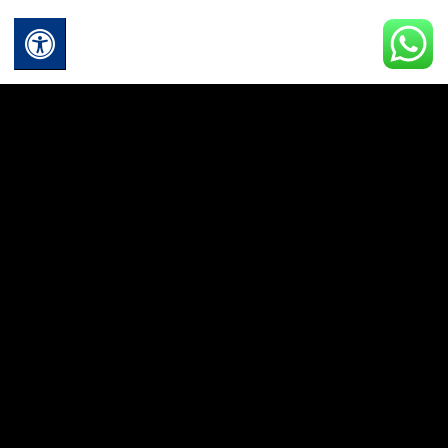
לבחור
לבחור
את
את
האפשרויות
האפשרויות
בעמוד
בעמוד
המוצר
המוצר
כל השרשראות
כל השרשראות
שרשרת HDSI030
שרשרת ZSI521-2
טווח
₪
179.00
₪
180.00
–
₪
160.00
מחירים:
למוצר
בחר אפשרויות
הוספה לסל
זה
עד
יש
מספר
סוגים.
ניתן
לבחור
את
האפשרויות
בעמוד
המוצר
משלוחים מהירים
איכות