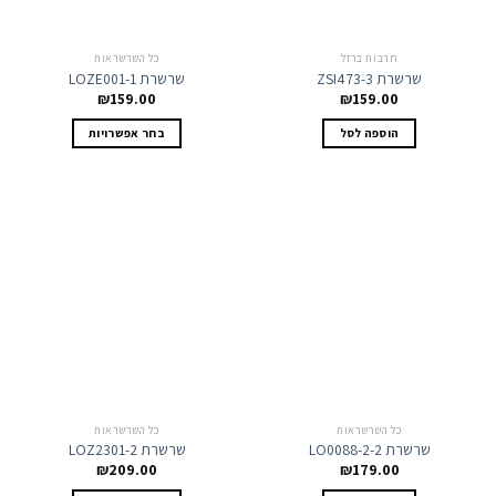
חרבות ברזל
כל השרשראות
שרשרת ZSI473-3
שרשרת LOZE001-1
₪
159.00
₪
159.00
למוצר
הוספה לסל
בחר אפשרויות
זה
יש
מספר
סוגים.
ניתן
לבחור
את
האפשרויות
בעמוד
המוצר
כל השרשראות
כל השרשראות
שרשרת LO0088-2-2
שרשרת LOZ2301-2
₪
209.00
₪
179.00
למוצר