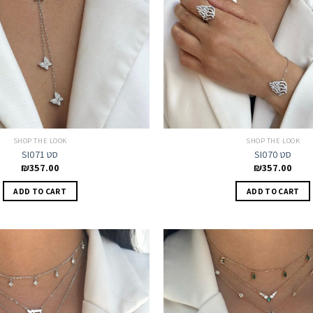
SHOP THE LOOK
SHOP THE LOOK
SI070 סט
SI071 סט
₪
357.00
₪
357.00
ADD TO CART
ADD TO CART