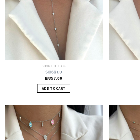
SHOP THE LOOK
SI068 סט
₪
357.00
ADD TO CART