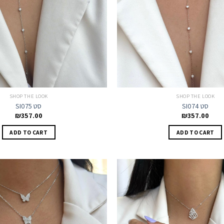
SHOP THE LOOK
SHOP THE LOOK
SI074 סט
SI075 סט
₪
357.00
₪
357.00
ADD TO CART
ADD TO CART