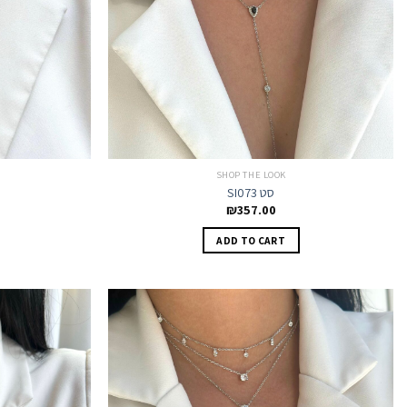
SHOP THE LOOK
SI073 סט
₪
357.00
ADD TO CART