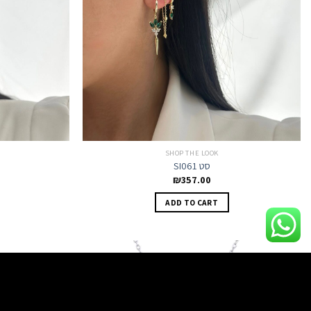
SHOP THE LOOK
SI061 סט
₪
357.00
ADD TO CART