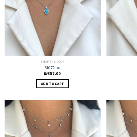
SHOP THE LOOK
SI072 סט
₪
357.00
ADD TO CART