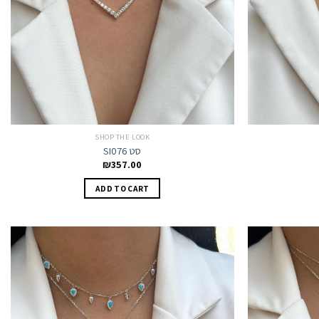
SHOP THE LOOK
SI076 סט
₪
357.00
ADD TO CART