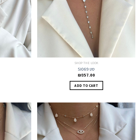
SHOP THE LOOK
SI069 סט
₪
357.00
ADD TO CART