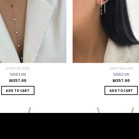
SHOP THE LOOK
SHOP THE LOOK
SI062 סט
SI063 סט
₪
357.00
₪
357.00
ADD TO CART
ADD TO CART