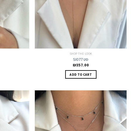
SHOP THE LOOK
SI077 סט
₪
357.00
ADD TO CART