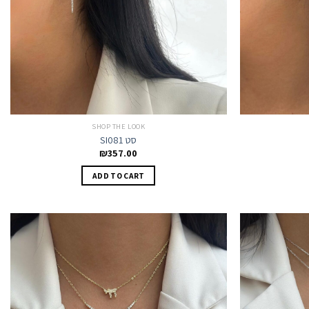
SHOP THE LOOK
SI081 סט
₪
357.00
ADD TO CART