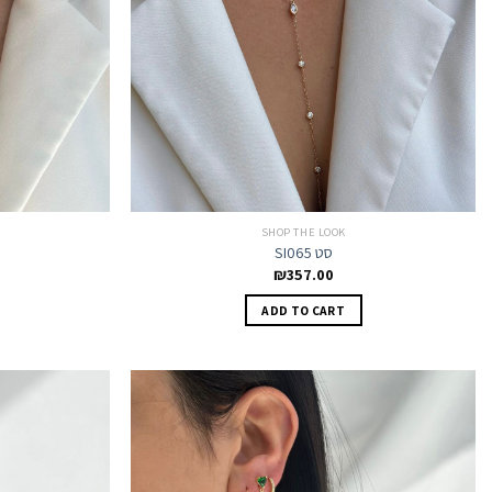
SHOP THE LOOK
SI065 סט
₪
357.00
ADD TO CART