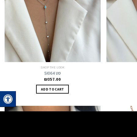
SHOP THE LOOK
SI064 סט
₪
357.00
ADD TO CART