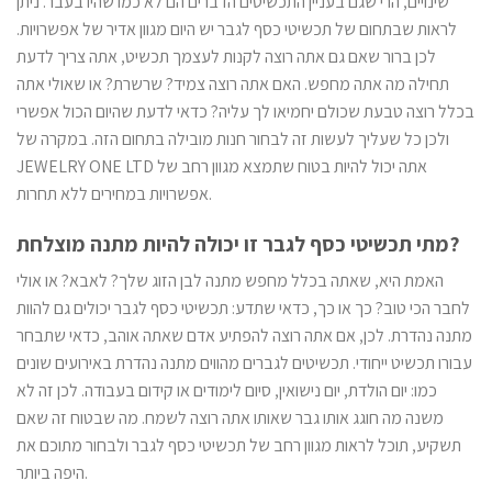
שינויים, הרי שגם בעניין התכשיטים הדברים הם לא כמו שהיו בעבר. ניתן
be
לראות שבתחום של תכשיטי כסף לגבר יש היום מגוון אדיר של אפשרויות.
chosen
on
לכן ברור שאם גם אתה רוצה לקנות לעצמך תכשיט, אתה צריך לדעת
the
תחילה מה אתה מחפש. האם אתה רוצה צמיד? שרשרת? או שאולי אתה
product
בכלל רוצה טבעת שכולם יחמיאו לך עליה? כדאי לדעת שהיום הכול אפשרי
page
ולכן כל שעליך לעשות זה לבחור חנות מובילה בתחום הזה. במקרה של
JEWELRY ONE LTD אתה יכול להיות בטוח שתמצא מגוון רחב של
אפשרויות במחירים ללא תחרות.
מתי תכשיטי כסף לגבר זו יכולה להיות מתנה מוצלחת?
האמת היא, שאתה בכלל מחפש מתנה לבן הזוג שלך? לאבא? או אולי
לחבר הכי טוב? כך או כך, כדאי שתדע: תכשיטי כסף לגבר יכולים גם להוות
מתנה נהדרת. לכן, אם אתה רוצה להפתיע אדם שאתה אוהב, כדאי שתבחר
עבורו תכשיט ייחודי. תכשיטים לגברים מהווים מתנה נהדרת באירועים שונים
כמו: יום הולדת, יום נישואין, סיום לימודים או קידום בעבודה. לכן זה לא
משנה מה חוגג אותו גבר שאותו אתה רוצה לשמח. מה שבטוח זה שאם
תשקיע, תוכל לראות מגוון רחב של תכשיטי כסף לגבר ולבחור מתוכם את
היפה ביותר.