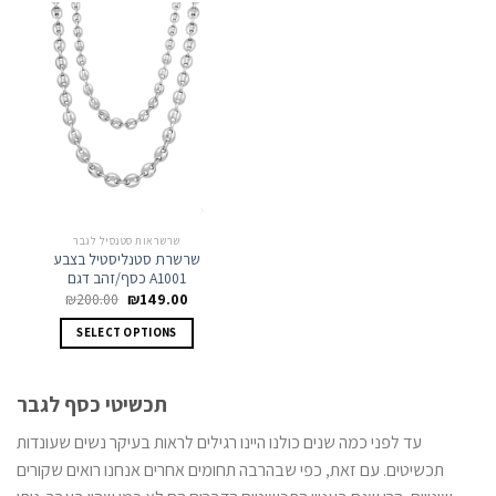
variants.
The
options
may
be
chosen
on
the
product
page
שרשראות סטנסיל לגבר
שרשרת סטנליסטיל בצבע
כסף/זהב דגם A1001
Original
Current
₪
200.00
₪
149.00
price
price
This
was:
is:
SELECT OPTIONS
product
₪200.00.
₪149.00.
has
multiple
תכשיטי כסף לגבר
variants.
The
עד לפני כמה שנים כולנו היינו רגילים לראות בעיקר נשים שעונדות
options
תכשיטים. עם זאת, כפי שבהרבה תחומים אחרים אנחנו רואים שקורים
may