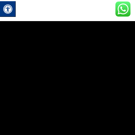
כל הצמידים
כל הצמידים
צמיד ZSI392
צמיד LO0151-1
₪
135.00
₪
159.00
ADD TO CART
ADD TO CART
איכות
משלוחים מהירים