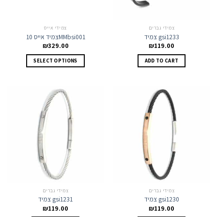
צמידי גברים
צמידי אייס
צמיד gsi1233
צמיד אייס 10MMbsi001
₪
329.00
₪
119.00
This
SELECT OPTIONS
ADD TO CART
product
has
multiple
variants.
The
options
may
be
chosen
on
the
product
page
צמידי גברים
צמידי גברים
צמיד gsi1230
צמיד gsi1231
₪
119.00
₪
119.00