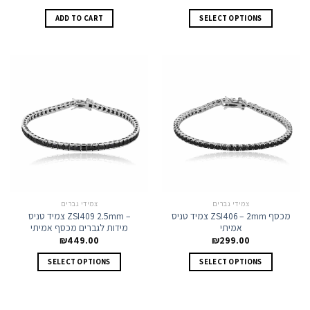
This
ADD TO CART
SELECT OPTIONS
product
has
multiple
variants.
The
options
may
be
chosen
on
the
product
page
צמידי גברים
צמידי גברים
צמיד טניס ZSI406 – 2mm מכסף
צמיד טניס ZSI409 2.5mm –
אמיתי
מידות לגברים מכסף אמיתי
₪
449.00
₪
299.00
This
This
SELECT OPTIONS
SELECT OPTIONS
product
product
has
has
multiple
multiple
variants.
variants.