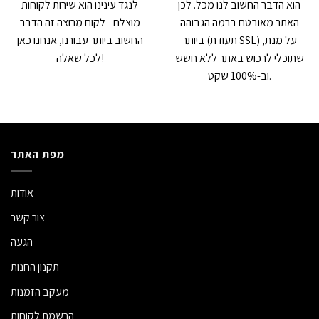
הוא הדבר החשוב לנו מכל. לכן
לנגד עינינו הוא שירות לקוחות
האתר מאובטח ברמה הגבוהה
מוצלח - לקוח מרוצה זה הדבר
ביותר (תעודת SSL) על מנת,
החשוב ביותר עבורנו, אנחנו כאן
שתוכלי לרכוש באתר ללא חשש
לכל שאלה!
וב-100% שקט.
מפת האתר
אודות
צור קשר
הגעה
תקנון החנות
מעקב הזמנות
הרשמת לקוחות