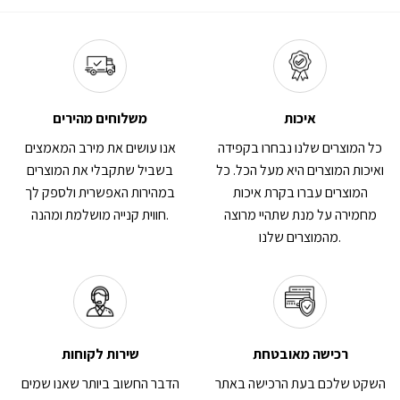
The
The
options
options
may
may
be
be
chosen
chosen
on
on
איכות
משלוחים מהירים
the
the
כל המוצרים שלנו נבחרו בקפידה
אנו עושים את מירב המאמצים
product
product
page
page
ואיכות המוצרים היא מעל הכל. כל
בשביל שתקבלי את המוצרים
המוצרים עברו בקרת איכות
במהירות האפשרית ולספק לך
מחמירה על מנת שתהיי מרוצה
חווית קנייה מושלמת ומהנה.
מהמוצרים שלנו.
רכישה מאובטחת
שירות לקוחות
השקט שלכם בעת הרכישה באתר
הדבר החשוב ביותר שאנו שמים