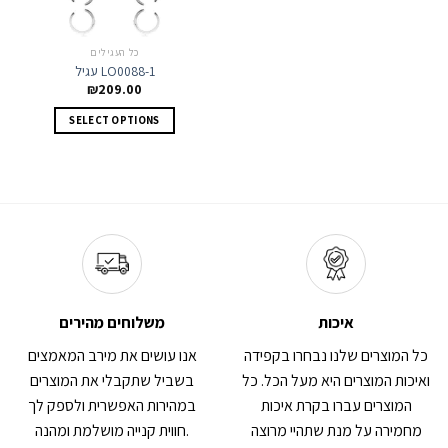
כל העגילים
עגיל LO0088-1
₪
209.00
This
SELECT OPTIONS
product
has
multiple
variants.
The
options
may
be
chosen
on
איכות
משלוחים מהירים
the
כל המוצרים שלנו נבחרו בקפידה
אנו עושים את מירב המאמצים
product
page
ואיכות המוצרים היא מעל הכל. כל
בשביל שתקבלי את המוצרים
המוצרים עברו בקרת איכות
במהירות האפשרית ולספק לך
מחמירה על מנת שתהיי מרוצה
חווית קנייה מושלמת ומהנה.