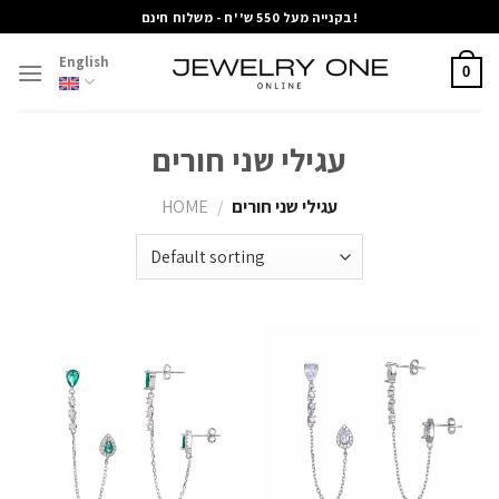
Skip
בקנייה מעל 550 ש''ח - משלוח חינם!
to
English
content
0
עגילי שני חורים
עגילי שני חורים
/
HOME