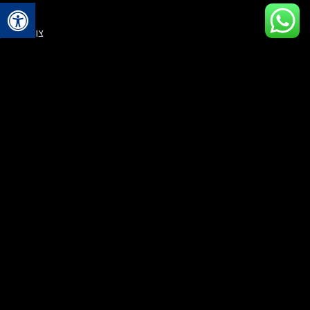
אודות
צור קשר
הגעה
תקנון החנות
מעקב הזמנות
הרשמת לקוחות
הצהרת נגישות
קטגוריות ראשיות
תכשיטי נשים
תכשיטי גברים
תיקים
מזוודות ונסיעות