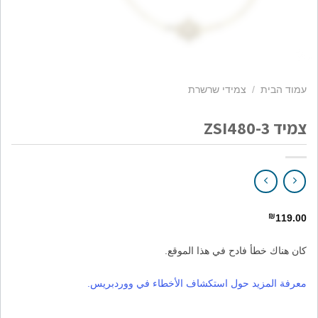
עמוד הבית
/
צמידי שרשרת
צמיד ZSI480-3
₪
119.00
كان هناك خطأ فادح في هذا الموقع.
معرفة المزيد حول استكشاف الأخطاء في ووردبريس.