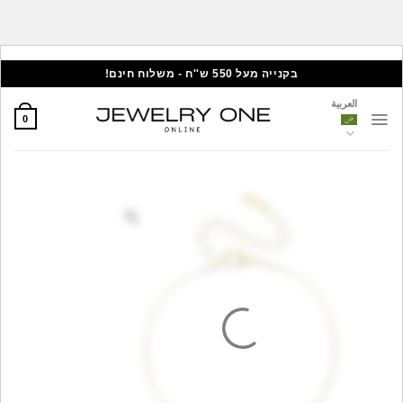
Skip
בקנייה מעל 550 ש''ח - משלוח חינם!
to
العربية
content
0