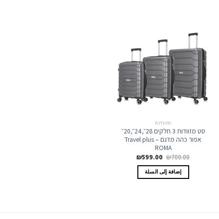
מזוודות
סט מזוודות 3 חלקים 28״,24״,20״
אפור כהה מדגם Travel plus –
ROMA
السعر
السعر
₪
599.00
₪
700.00
الأصلي
الحالي
هو:
هو:
إضافة إلى السلة
₪599.00.
₪700.00.